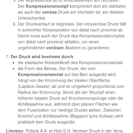
Der Anpressdruck ist im Knöchelbereich am höchsten.
Der
Kompressionstrumpf
komprimiert dort am stärksten
wo auch der
venöse
Druck am höchsten ist: am distalen
Unterschenkel.
Der Druckverlauf ist degressiv. Der intravenöse Druck fällt
in aufrechter Körperposition von distal nach proximal ab.
Damit muss auch der Druck des Kompressionsstrumpfes
von distal nach proximal abfallen, um einen
ungehinderten
venösen
Abstrom zu garantieren.
7.
Der Druck wird bestimmt durch
:
die elastische Rückstellkraft des Kompressionsmaterials
die Form des Beines. Der Druck, der vom
Kompressionsmaterial
auf das Bein ausgeübt wird,
hängt von der Krümmung der lokalen Oberfläche
(Laplace-Gesetz) ab und ist umgekehrt proportional zum
Radius der Krümmung. Somit übt der Strumpf einen
höheren lokalen Druck auf Knochenvorsprünge oder die
Achillessehne aus, während über planen Flächen wie
dem Fussrücken nur niedrige Drucke wirken. Zwischen
Knöchel und Achillessehne (Bisgaard´sche Kulisse) wird
praktisch kein Druck ausgeübt.
Literatur
: Pollack A.A. et Holz E.H. Venöser Druck in der Vena