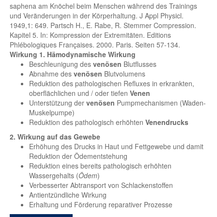
saphena am Knöchel beim Menschen während des Trainings
und Veränderungen in der Körperhaltung. J Appl Physicl.
1949,1: 649. Partsch H., E. Rabe, R. Stemmer Compression.
Kapitel 5. In: Kompression der Extremitäten. Editions
Phlébologiques Françaises. 2000. Paris. Seiten 57-134.
Wirkung
1. Hämodynamische Wirkung
Beschleunigung des
venösen
Blutflusses
Abnahme des
venösen
Blutvolumens
Reduktion des pathologischen Refluxes in erkrankten,
oberflächlichen und / oder tiefen
Venen
Unterstützung der
venösen
Pumpmechanismen (Waden-
Muskelpumpe)
Reduktion des pathologisch erhöhten
Venendrucks
2. Wirkung auf das Gewebe
Erhöhung des Drucks in Haut und Fettgewebe und damit
Reduktion der Ödementstehung
Reduktion eines bereits pathologisch erhöhten
Wassergehalts (
Ödem
)
Verbesserter Abtransport von Schlackenstoffen
Antientzündliche Wirkung
Erhaltung und Förderung reparativer Prozesse