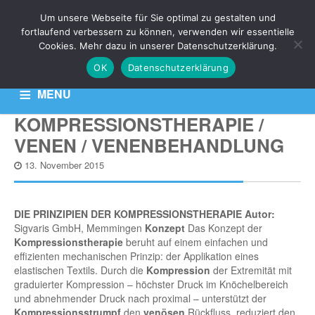
Um unsere Webseite für Sie optimal zu gestalten und
NEWS
fortlaufend verbessern zu können, verwenden wir essentielle
Cookies. Mehr dazu in unserer Datenschutzerklärung.
OK
Datenschutzerklärung
Aktuelle News zu Ihren Venen-Themen: Krampfadern,
Besenreiser & Co
MENU
KOMPRESSIONSTHERAPIE /
HOME
KONTAKT
DATENSCHUTZERKLÄRUNG
VENEN / VENENBEHANDLUNG
13. November 2015
DIE PRINZIPIEN DER KOMPRESSIONSTHERAPIE
Autor:
Sigvaris GmbH, Memmingen
Konzept
Das Konzept der
Kompressionstherapie
beruht auf einem einfachen und
effizienten mechanischen Prinzip: der Applikation eines
elastischen Textils. Durch die
Kompression
der Extremität mit
graduierter Kompression – höchster Druck im Knöchelbereich
und abnehmender Druck nach proximal – unterstützt der
Kompressionsstrumpf
den
venösen
Rückfluss, reduziert den