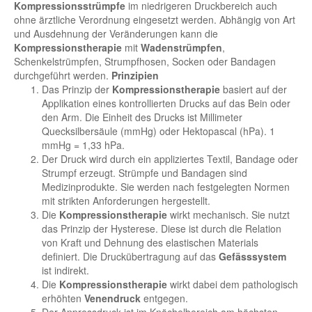
Kompressionsstrümpfe
im niedrigeren Druckbereich auch
ohne ärztliche Verordnung eingesetzt werden. Abhängig von Art
und Ausdehnung der Veränderungen kann die
Kompressionstherapie
mit
Wadenstrümpfen
,
Schenkelstrümpfen, Strumpfhosen, Socken oder Bandagen
durchgeführt werden.
Prinzipien
Das Prinzip der
Kompressionstherapie
basiert auf der
Applikation eines kontrollierten Drucks auf das Bein oder
den Arm. Die Einheit des Drucks ist Millimeter
Quecksilbersäule (mmHg) oder Hektopascal (hPa). 1
mmHg = 1,33 hPa.
Der Druck wird durch ein appliziertes Textil, Bandage oder
Strumpf erzeugt. Strümpfe und Bandagen sind
Medizinprodukte. Sie werden nach festgelegten Normen
mit strikten Anforderungen hergestellt.
Die
Kompressionstherapie
wirkt mechanisch. Sie nutzt
das Prinzip der Hysterese. Diese ist durch die Relation
von Kraft und Dehnung des elastischen Materials
definiert. Die Druckübertragung auf das
Gefässsystem
ist indirekt.
Die
Kompressionstherapie
wirkt dabei dem pathologisch
erhöhten
Venendruck
entgegen.