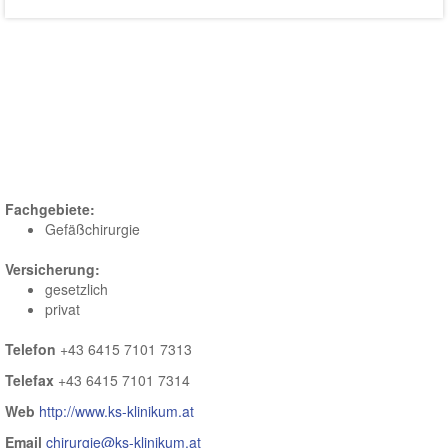
Krieger
Adresse:
Kardinal
Schwarzenbergplatz
1
5620
Schwarzach
im
Pongau
Fachgebiete:
Gefäßchirurgie
Versicherung:
gesetzlich
privat
Telefon
+43 6415 7101 7313
Telefax
+43 6415 7101 7314
Web
http://www.ks-klinikum.at
Email
chirurgie@ks-klinikum.at