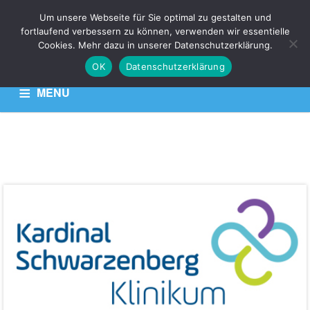
Um unsere Webseite für Sie optimal zu gestalten und
fortlaufend verbessern zu können, verwenden wir essentielle
VKZ
Cookies. Mehr dazu in unserer Datenschutzerklärung.
OK
Datenschutzerklärung
Venen Kompetenz Zentrum
MENU
HOME
KONTAKT
DATENSCHUTZERKLÄRUNG
OA
Dr.
Paul
Schweighofer
&
OA
Dr.
Peter-
Michael