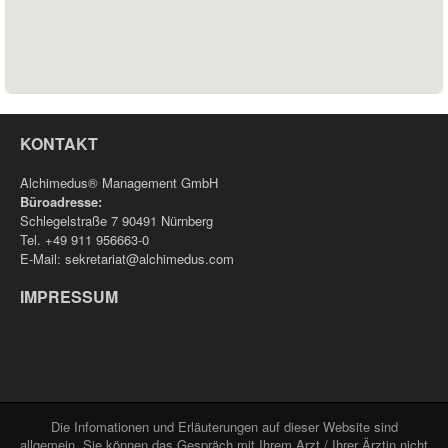
KONTAKT
Alchimedus® Management GmbH
Büroadresse:
Schlegelstraße 7 90491 Nürnberg
Tel. +49 911 956663-0
E-Mail: sekretariat@alchimedus.com
IMPRESSUM
Die Infomationen und Erläuterungen auf dieser Website sind
allgemein. Sie können das Gespräch mit Ihrem Arzt / Ihrer Ärztin nicht