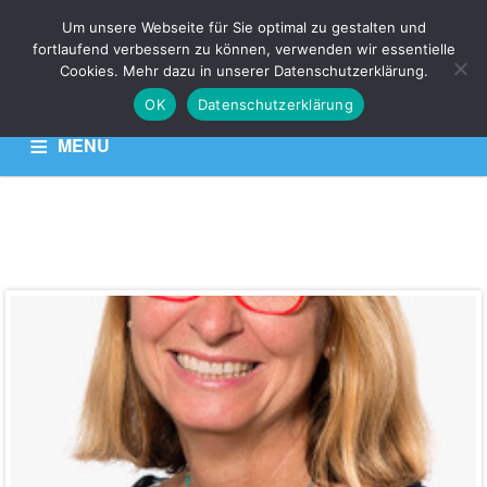
Um unsere Webseite für Sie optimal zu gestalten und
fortlaufend verbessern zu können, verwenden wir essentielle
VKZ
Cookies. Mehr dazu in unserer Datenschutzerklärung.
OK
Datenschutzerklärung
Venen Kompetenz Zentrum
MENU
HOME
KONTAKT
DATENSCHUTZERKLÄRUNG
Frau
Dr.
med.
Kerstin
Augustin
Adresse:
Hauptstraße
16,
74821