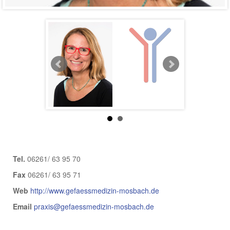
Mosbach,
Deutschland
,
Baden-
Württemberg
Fachgebiete:
Angiologie
Phlebologie
Sklerotherapie
Lymphologie
Versicherung:
gesetzlich
privat
Tel.
06261/ 63 95 70
Fax
06261/ 63 95 71
Web
http://www.gefaessmedizin-mosbach.de
Email
praxis@gefaessmedizin-mosbach.de