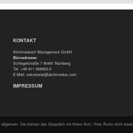
KONTAKT
Alchimedus® Management GmbH
Büroadresse:
Schlegelstraße 7 90491 Nürnberg
Tel. +49 911 956663-0
E-Mail: sekretariat@alchimedus.com
IMPRESSUM
 allgemein. Sie können das Gespräch mit Ihrem Arzt / Ihrer Ärztin nicht erse