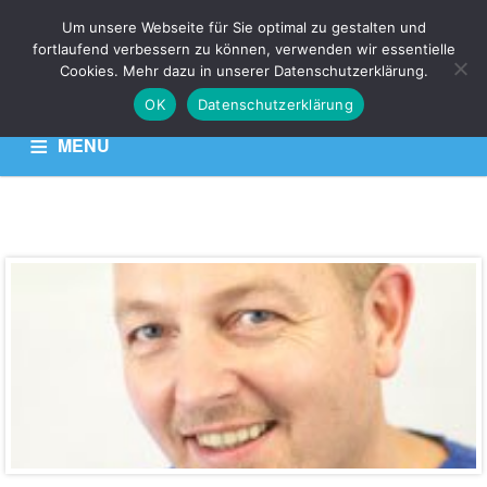
Um unsere Webseite für Sie optimal zu gestalten und
fortlaufend verbessern zu können, verwenden wir essentielle
VKZ
Cookies. Mehr dazu in unserer Datenschutzerklärung.
OK
Datenschutzerklärung
Venen Kompetenz Zentrum
MENU
HOME
KONTAKT
DATENSCHUTZERKLÄRUNG
Herr
Peter
Neff
Adresse:
Bahnhofstraße
1,
53783,
Eitorf,
Deutschland
,
Nordrhein-