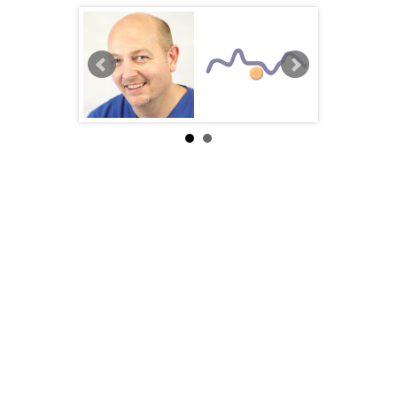
Westfalen
Fachgebiete:
Allgemeinmedizin
Phlebologie
Versicherung:
gesetzlich
privat
Tel.
02243/
24
00
Fax
02243/
91
19
91
9
Web
http://www.venenpraxis-