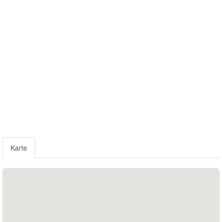
rhein-
sieg.de
Email
info@venenpraxis-
rhein-
sieg.de
Karte