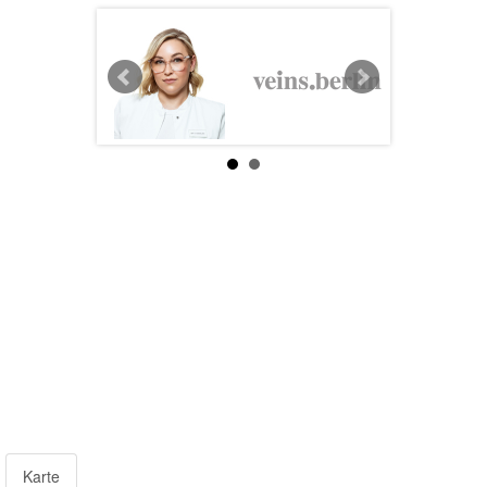
Fachgebiete:
Gefäßchirurgie
Phlebologie
Sklerotherapie
Lymphologie
Versicherung:
privat
Telefon:
+49
030
3123232
Email:
info@veins.berlin
Web:
www.veins.berlin
Karte