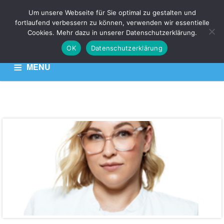
Um unsere Webseite für Sie optimal zu gestalten und
fortlaufend verbessern zu können, verwenden wir essentielle
VKZ
Cookies. Mehr dazu in unserer Datenschutzerklärung.
OK
Datenschutzerklärung
Venen Kompetenz Zentrum
MENU
HOME
KONTAKT
DATENSCHUTZERKLÄRUNG
Dr.
med.
Katharina
Godolias
Adresse:
Giesebrechtstraße
20,
10629
Berlin,
Berlin