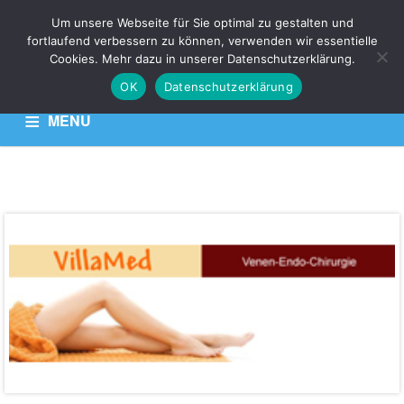
Um unsere Webseite für Sie optimal zu gestalten und
fortlaufend verbessern zu können, verwenden wir essentielle
VKZ
Cookies. Mehr dazu in unserer Datenschutzerklärung.
OK
Datenschutzerklärung
Venen Kompetenz Zentrum
MENU
HOME
KONTAKT
DATENSCHUTZERKLÄRUNG
Herr
Dr.
med.
Helmut
Thierbach
Adresse:
Rungestraße
2,
81479,
München,