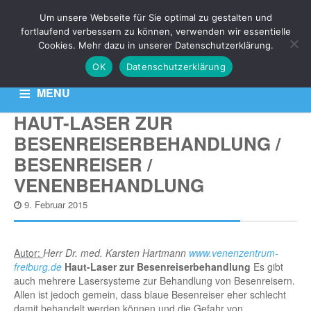
Um unsere Webseite für Sie optimal zu gestalten und
NEWS
fortlaufend verbessern zu können, verwenden wir essentielle
Cookies. Mehr dazu in unserer Datenschutzerklärung.
OK
Datenschutzerklärung
Aktuelle News zu Ihren Venen-Themen: Krampfadern,
Besenreiser & Co
MENU
HAUT-LASER ZUR
HOME
KONTAKT
DATENSCHUTZERKLÄRUNG
BESENREISERBEHANDLUNG /
BESENREISER /
VENENBEHANDLUNG
9. Februar 2015
Autor:
Herr Dr. med. Karsten Hartmann
www.venenzentrum-
freiburg.de
Haut-Laser zur Besenreiserbehandlung
Es gibt
auch mehrere Lasersysteme zur Behandlung von Besenreisern.
Allen ist jedoch gemein, dass blaue Besenreiser eher schlecht
damit behandelt werden können und die Gefahr von