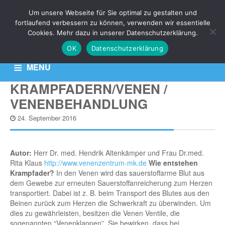
Um unsere Webseite für Sie optimal zu gestalten und
NEWS
fortlaufend verbessern zu können, verwenden wir essentielle
Cookies. Mehr dazu in unserer Datenschutzerklärung.
OK
Datenschutzerklärung
Aktuelle News zu Ihren Venen-Themen: Krampfadern,
Besenreiser & Co
MENU
KRAMPFADERN/VENEN /
HOME
KONTAKT
DATENSCHUTZERKLÄRUNG
VENENBEHANDLUNG
24. September 2016
Autor:
Herr Dr. med. Hendrik Altenkämper und Frau Dr.med.
Rita Klaus
http://www.venenzentrum-mk.de
Wie entstehen
Krampfader?
In den Venen wird das sauerstoffarme Blut aus
dem Gewebe zur erneuten Sauerstoffanreicherung zum Herzen
transportiert. Dabei ist z. B. beim Transport des Blutes aus den
Beinen zurück zum Herzen die Schwerkraft zu überwinden. Um
dies zu gewährleisten, besitzen die Venen Ventile, die
sogenannten “Venenklappen”. Sie bewirken, dass bei