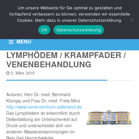
Um unsere Webseite für Sie optimal zu gestalten und
NEWS
fortlaufend verbessern zu können, verwenden wir essentielle
Cookies. Mehr dazu in unserer Datenschutzerklärung.
OK
Datenschutzerklärung
Aktuelle News zu Ihren Venen-Themen: Krampfadern,
Besenreiser & Co
MENU
LYMPHÖDEM / KRAMPFADER /
HOME
KONTAKT
DATENSCHUTZERKLÄRUNG
VENENBEHANDLUNG
2. März 2015
Autoren:
Herr Dr. med. Bernhard
Klumpp und Frau Dr. med. Freia Minz
http://www.venenzentrum-adlershof.de
Das Lymphödem ist erkenntlich durch
Dellenbildung am Unterschenkel auf
Druck und unterscheidet sich von
anderen Wasseransammlungen im
Bein (bei Herzschwäche,