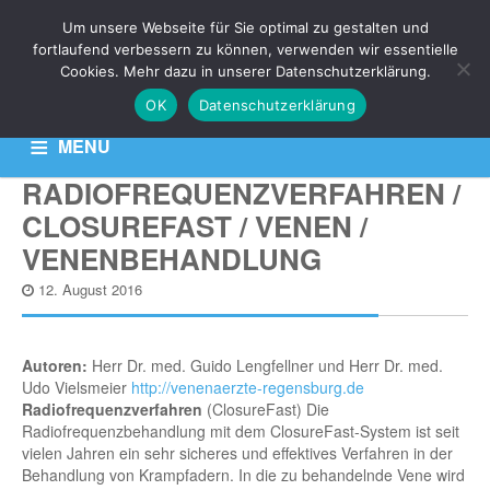
Um unsere Webseite für Sie optimal zu gestalten und
NEWS
fortlaufend verbessern zu können, verwenden wir essentielle
Cookies. Mehr dazu in unserer Datenschutzerklärung.
OK
Datenschutzerklärung
Aktuelle News zu Ihren Venen-Themen: Krampfadern,
Besenreiser & Co
MENU
RADIOFREQUENZVERFAHREN /
HOME
KONTAKT
DATENSCHUTZERKLÄRUNG
CLOSUREFAST / VENEN /
VENENBEHANDLUNG
12. August 2016
Autoren:
Herr Dr. med. Guido Lengfellner und Herr Dr. med.
Udo Vielsmeier
http://venenaerzte-regensburg.de
Radiofrequenzverfahren
(ClosureFast) Die
Radiofrequenzbehandlung mit dem ClosureFast-System ist seit
vielen Jahren ein sehr sicheres und effektives Verfahren in der
Behandlung von Krampfadern. In die zu behandelnde Vene wird