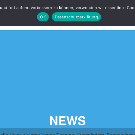
 und fortlaufend verbessern zu können, verwenden wir essentielle Coo
OK
Datenschutzerklärung
NEWS
elle News zu Ihren Venen-Themen: Krampfadern, Besenreiser