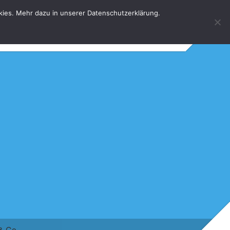
kies. Mehr dazu in unserer Datenschutzerklärung.
HOME
KONTAKT
DATENSCHUTZERKLÄRUNG
 & Co