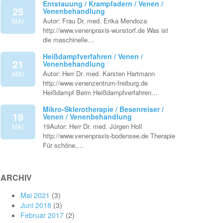
Entstauung / Krampfadern / Venen /
25
Venenbehandlung
Autor: Frau Dr. med. Erika Mendoza
MAI
http://www.venenpraxis-wunstorf.de Was ist
die maschinelle…
Heißdampfverfahren / Venen /
21
Venenbehandlung
Autor: Herr Dr. med. Karsten Hartmann
MAI
http://www.venenzentrum-freiburg.de
Heißdampf Beim Heißdampfverfahren…
Mikro-Sklerotherapie / Besenreiser /
19
Venen / Venenbehandlung
19Autor: Herr Dr. med. Jürgen Holl
MAI
http://www.venenpraxis-bodensee.de Therapie
Für schöne,…
ARCHIV
Mai 2021
(3)
Juni 2018
(3)
Februar 2017
(2)