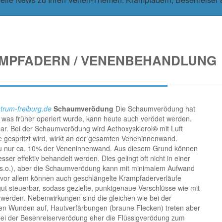
MPFADERN / VENENBEHANDLUNG
rum-freiburg.de
Schaumverödung
Die Schaumverödung hat
s was früher operiert wurde, kann heute auch verödet werden.
lbar. Bei der Schaumverödung wird Aethoxysklerol
©
mit Luft
 gespritzt wird, wirkt an der gesamten Veneninnenwand.
zu nur ca. 10% der Veneninnenwand. Aus diesem Grund können
 effektiv behandelt werden. Dies gelingt oft nicht in einer
(s.o.), aber die Schaumverödung kann mit minimalem Aufwand
vor allem können auch geschlängelte Krampfaderverläufe
gut steuerbar, sodass gezielte, punktgenaue Verschlüsse wie mit
 werden. Nebenwirkungen sind die gleichen wie bei der
enen Wunden auf, Hautverfärbungen (braune Flecken) treten aber
 bei der Besenreiserverödung eher die Flüssigverödung zum