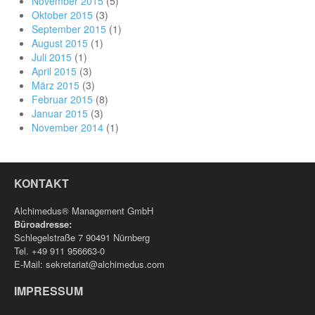
November 2015
(5)
Oktober 2015
(3)
September 2015
(1)
August 2015
(1)
Juli 2015
(1)
April 2015
(3)
März 2015
(3)
Februar 2015
(8)
Januar 2015
(3)
November 2014
(1)
KONTAKT
Alchimedus® Management GmbH
Büroadresse:
Schlegelstraße 7 90491 Nürnberg
Tel. +49 911 956663-0
E-Mail: sekretariat@alchimedus.com
IMPRESSUM