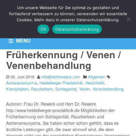
Um unsere Webseite für Sie optimal zu gestalten und
THEMA: SCHLAGANFALL
fortlaufend verbessern zu können, verwenden wir essentielle
Cookies. Mehr dazu in unserer Datenschutzerklärung.
OK
Datenschutzerklärung
Aktuelle News zu Ihren Venen-Themen: Krampfadern,
Besenreiser & Co
MENU
Früherkennung / Venen /
HOME
KONTAKT
DATENSCHUTZERKLÄRUNG
Venenbehandlung
30. Juni 2016
info@alchimedus.com
Allgemein
Aortenaneurysma
,
Heidelberger Praxisklinik
,
Herzinfarkt
,
Krampfadern
,
Raucherbein
,
Schlaganfall
,
Venen
,
Venenbehandlung
Autoren: Frau Dr. Rewerk und Herr Dr. Rewerk
http://www.heidelberger-praxisklinik.de Möglichkeiten der
Früherkennung von Schlaganfall, Raucherbein und
Aortenaneurysma. Sie haben sicher schon gehört, dass es
ärztliche Leistungen gibt, die zwar sinnvoll sind, die aber
dennoch nicht von der gesetzlichen Krankenkasse übernommen