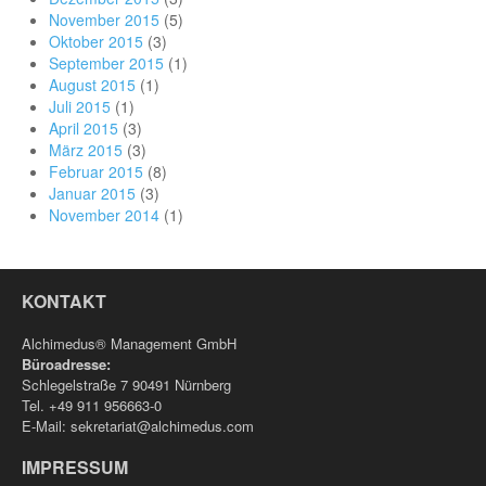
November 2015
(5)
Oktober 2015
(3)
September 2015
(1)
August 2015
(1)
Juli 2015
(1)
April 2015
(3)
März 2015
(3)
Februar 2015
(8)
Januar 2015
(3)
November 2014
(1)
KONTAKT
Alchimedus® Management GmbH
Büroadresse:
Schlegelstraße 7 90491 Nürnberg
Tel. +49 911 956663-0
E-Mail: sekretariat@alchimedus.com
IMPRESSUM