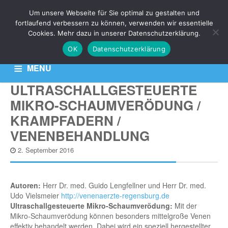
Um unsere Webseite für Sie optimal zu gestalten und
NEWS
fortlaufend verbessern zu können, verwenden wir essentielle
Cookies. Mehr dazu in unserer Datenschutzerklärung.
OK
Datenschutzerklärung
Aktuelle News zu Ihren Venen-Themen: Krampfadern,
Besenreiser & Co
MENU
ULTRASCHALLGESTEUERTE
HOME
KONTAKT
DATENSCHUTZERKLÄRUNG
MIKRO-SCHAUMVERÖDUNG /
KRAMPFADERN /
VENENBEHANDLUNG
2. September 2016
Autoren:
Herr Dr. med. Guido Lengfellner und Herr Dr. med.
Udo Vielsmeier
http://venenaerzte-regensburg.de
Ultraschallgesteuerte Mikro-Schaumverödung:
Mit der
Mikro-Schaumverödung können besonders mittelgroße Venen
effektiv behandelt werden. Dabei wird ein speziell hergestellter