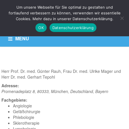
Um unsere Webseite für Sie optimal zu gestalten und
fortlaufend verbessern zu können, verwenden wir essentielle
VKZ
Cookies. Mehr dazu in unserer Datenschutzerklärung.
OK
Datenschutzerklärung
Venen Kompetenz Zentrum
MENU
HOME
KONTAKT
DATENSCHUTZERKLÄRUNG
Herr Prof. Dr. med. Günter Rauh, Frau Dr. med. Ulrike Mager und
Herr Dr. med. Gerhart Tepohl
Adresse:
Promenadeplatz 8, 80333, München, Deutschland
,
Bayern
Fachgebiete:
Angiologie
Gefäßchirurgie
Phlebologie
Sklerotherapie
Lymphologie