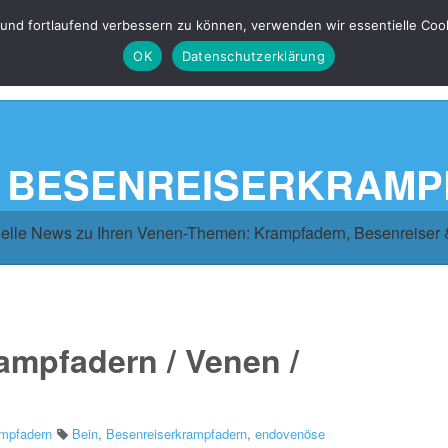
 und fortlaufend verbessern zu können, verwenden wir essentielle Coo
OK
Datenschutzerklärung
 BESENREISERKRAM
elle News zu Ihren Venen-Themen: Krampfadern, Besenreiser
ampfadern / Venen /
mpfadern
Bein
,
Besenreiserkrampfadern
,
endovenöse