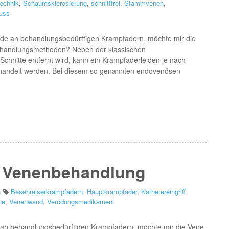
technik
,
Schaumsklerosierung
,
schnittfrei
,
Stammvenen
,
uss
leide an behandlungsbedürftigen Krampfadern, möchte mir die
 Behandlungsmethoden? Neben der klassischen
Schnitte entfernt wird, kann ein Krampfaderleiden je nach
 behandelt werden. Bei diesem so genannten endovenösen
/ Venenbehandlung
n
Besenreiserkrampfadern
,
Hauptkrampfader
,
Kathetereingriff
,
ne
,
Venenwand
,
Verödungsmedikament
ide an behandlungsbedürftigen Krampfadern, möchte mir die Vene