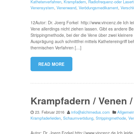
Katheterverfahren
,
Krampfadern
,
Radiofrequenz-oder Laser
Venensystem
,
Venenwand
,
Verödungsmedikament
,
Verschl
12Autor: Dr. Joerg Forkel http://www.vincenz.de Ich 
Vene allerdings nicht ziehen lassen. Gibt es andere
Strippingmethode, bei der die Vene über zwei kleinere 
Ausprägung auch schnittfrei mittels Kathetereingriff
thermischen Verfahren […]
READ MORE
Krampfadern / Venen 
23. Februar 2016
info@alchimedus.com
Allgemei
Krampfaderleiden
,
Schaumverödung
,
Strippingmethode
,
Ve
Autor: Dr. Joerg Forkel http://www.vincenz.de Ich le