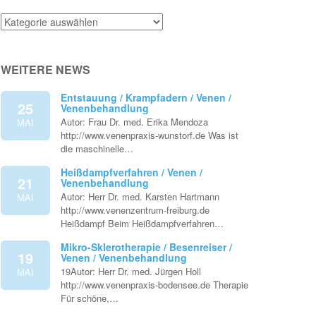
Venenthemen
WEITERE NEWS
Entstauung / Krampfadern / Venen /
25
Venenbehandlung
Autor: Frau Dr. med. Erika Mendoza
MAI
http://www.venenpraxis-wunstorf.de Was ist
die maschinelle…
Heißdampfverfahren / Venen /
21
Venenbehandlung
Autor: Herr Dr. med. Karsten Hartmann
MAI
http://www.venenzentrum-freiburg.de
Heißdampf Beim Heißdampfverfahren…
Mikro-Sklerotherapie / Besenreiser /
19
Venen / Venenbehandlung
19Autor: Herr Dr. med. Jürgen Holl
MAI
http://www.venenpraxis-bodensee.de Therapie
Für schöne,…