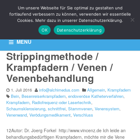
THEMA:
Um unsere Webseite für Sie optimal zu gestalten und
VERÖDUNGSMEDIKAMENT
fortlaufend verbessern zu können, verwenden wir essentielle
Cookies. Mehr dazu in unserer Datenschutzerklärung.
OK
Datenschutzerklärung
Aktuelle News zu Ihren Venen-Themen: Krampfadern,
Besenreiser & Co
MENU
Strippingmethode /
HOME
KONTAKT
DATENSCHUTZERKLÄRUNG
Krampfadern / Venen /
Venenbehandlung
1. Juli 2016
info@alchimedus.com
Allgemein
,
Krampfadern
Bein
,
Besenreiserkrampfadern
,
endovenöse Katheterverfahren
,
Krampfadern
,
Radiofrequenz-oder Lasertechnik
,
Schaumsklerosierung
,
schnittfrei
,
Stammvenen
,
Venensystem
,
Venenwand
,
Verödungsmedikament
,
Verschluss
12Autor: Dr. Joerg Forkel http://www.vincenz.de Ich leide an
behandlungsbedürftigen Krampfadern, möchte mir die Vene