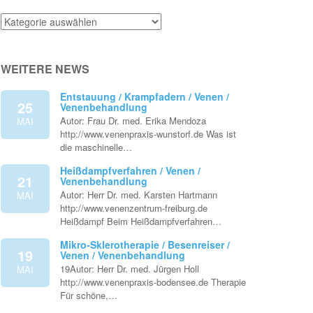
Venenthemen
WEITERE NEWS
Entstauung / Krampfadern / Venen /
25
Venenbehandlung
Autor: Frau Dr. med. Erika Mendoza
MAI
http://www.venenpraxis-wunstorf.de Was ist
die maschinelle…
Heißdampfverfahren / Venen /
21
Venenbehandlung
Autor: Herr Dr. med. Karsten Hartmann
MAI
http://www.venenzentrum-freiburg.de
Heißdampf Beim Heißdampfverfahren…
Mikro-Sklerotherapie / Besenreiser /
19
Venen / Venenbehandlung
19Autor: Herr Dr. med. Jürgen Holl
MAI
http://www.venenpraxis-bodensee.de Therapie
Für schöne,…