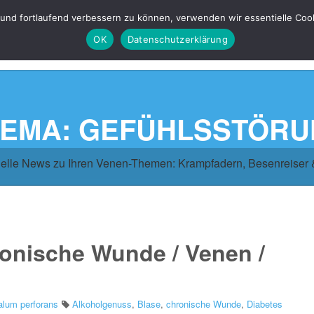
 und fortlaufend verbessern zu können, verwenden wir essentielle Coo
OK
Datenschutzerklärung
EMA: GEFÜHLSSTÖR
elle News zu Ihren Venen-Themen: Krampfadern, Besenreiser
onische Wunde / Venen /
lum perforans
Alkoholgenuss
,
Blase
,
chronische Wunde
,
Diabetes