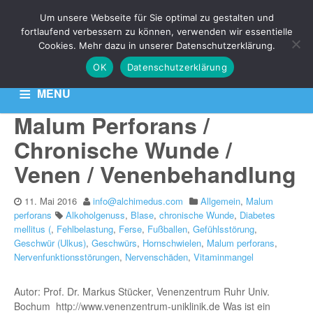
THEMA:
Um unsere Webseite für Sie optimal zu gestalten und
NERVENSCHÄDEN
fortlaufend verbessern zu können, verwenden wir essentielle
Cookies. Mehr dazu in unserer Datenschutzerklärung.
OK
Datenschutzerklärung
Aktuelle News zu Ihren Venen-Themen: Krampfadern,
Besenreiser & Co
MENU
Malum Perforans /
HOME
KONTAKT
DATENSCHUTZERKLÄRUNG
Chronische Wunde /
Venen / Venenbehandlung
11. Mai 2016
info@alchimedus.com
Allgemein
,
Malum
perforans
Alkoholgenuss
,
Blase
,
chronische Wunde
,
Diabetes
mellitus (
,
Fehlbelastung
,
Ferse
,
Fußballen
,
Gefühlsstörung
,
Geschwür (Ulkus)
,
Geschwürs
,
Hornschwielen
,
Malum perforans
,
Nervenfunktionsstörungen
,
Nervenschäden
,
Vitaminmangel
Autor: Prof. Dr. Markus Stücker, Venenzentrum Ruhr Univ.
Bochum http://www.venenzentrum-uniklinik.de Was ist ein