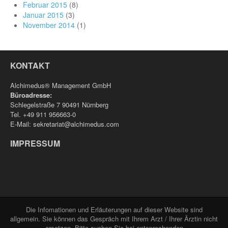
Februar 2015
(8)
Januar 2015
(3)
November 2014
(1)
KONTAKT
Alchimedus® Management GmbH
Büroadresse:
Schlegelstraße 7 90491 Nürnberg
Tel. +49 911 956663-0
E-Mail: sekretariat@alchimedus.com
IMPRESSUM
Die Infomationen und Erläuterungen auf dieser Website sind
allgemein. Sie können das Gespräch mit Ihrem Arzt / Ihrer Ärztin nicht
ersetzen. Bitte suchen Sie bei entsprechenden