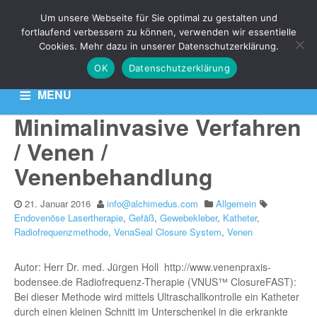
THEMA:
Um unsere Webseite für Sie optimal zu gestalten und
RADIOFREQUENZMETHOD
fortlaufend verbessern zu können, verwenden wir essentielle
Cookies. Mehr dazu in unserer Datenschutzerklärung.
OK
Datenschutzerklärung
Aktuelle News zu Ihren Venen-Themen: Krampfadern,
Besenreiser & Co
MENU
Minimalinvasive Verfahren
HOME
KONTAKT
DATENSCHUTZERKLÄRUNG
/ Venen /
Venenbehandlung
21. Januar 2016
info@alchimedus.com
Allgemein
Endovenöse Lasertherapie
,
Gefäß
,
Gewebekleber
,
Katheter
,
Radiofrequenzmethode
,
VenaSeal Closure System
,
Venen
Autor: Herr Dr. med. Jürgen Holl http://www.venenpraxis-
bodensee.de Radiofrequenz-Therapie (VNUS™ ClosureFAST):
Bei dieser Methode wird mittels Ultraschallkontrolle ein Katheter
durch einen kleinen Schnitt im Unterschenkel in die erkrankte