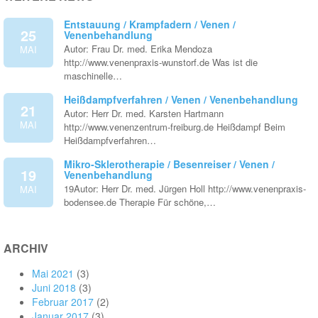
Entstauung / Krampfadern / Venen /
25
Venenbehandlung
Autor: Frau Dr. med. Erika Mendoza
MAI
http://www.venenpraxis-wunstorf.de Was ist die
maschinelle…
Heißdampfverfahren / Venen / Venenbehandlung
21
Autor: Herr Dr. med. Karsten Hartmann
MAI
http://www.venenzentrum-freiburg.de Heißdampf Beim
Heißdampfverfahren…
Mikro-Sklerotherapie / Besenreiser / Venen /
19
Venenbehandlung
19Autor: Herr Dr. med. Jürgen Holl http://www.venenpraxis-
MAI
bodensee.de Therapie Für schöne,…
ARCHIV
Mai 2021
(3)
Juni 2018
(3)
Februar 2017
(2)
Januar 2017
(3)