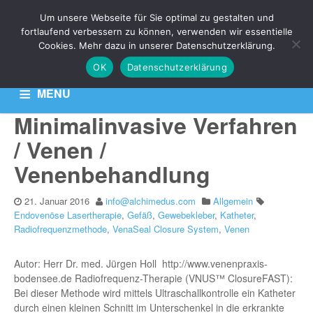
THEMA: VENASEAL
Um unsere Webseite für Sie optimal zu gestalten und
CLOSURE SYSTEM
fortlaufend verbessern zu können, verwenden wir essentielle
Cookies. Mehr dazu in unserer Datenschutzerklärung.
OK
Datenschutzerklärung
Aktuelle News zu Ihren Venen-Themen: Krampfadern,
Besenreiser & Co
MENU
Minimalinvasive Verfahren
HOME
KONTAKT
DATENSCHUTZERKLÄRUNG
/ Venen /
Venenbehandlung
21. Januar 2016
info@alchimedus.com
Allgemein
Endovenöse Lasertherapie
,
Gefäß
,
Gewebekleber
,
Katheter
,
Radiofrequenzmethode
,
VenaSeal Closure System
,
Venen
Autor: Herr Dr. med. Jürgen Holl http://www.venenpraxis-
bodensee.de Radiofrequenz-Therapie (VNUS™ ClosureFAST):
Bei dieser Methode wird mittels Ultraschallkontrolle ein Katheter
durch einen kleinen Schnitt im Unterschenkel in die erkrankte