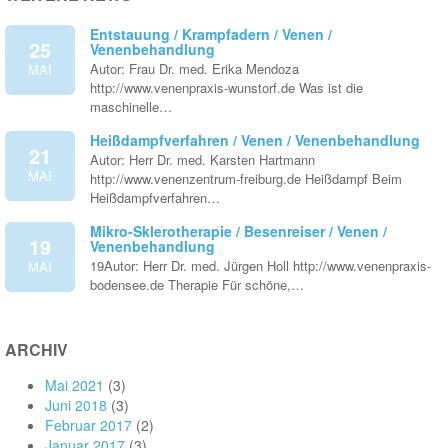
Entstauung / Krampfadern / Venen /
25
Venenbehandlung
Autor: Frau Dr. med. Erika Mendoza
MAI
http://www.venenpraxis-wunstorf.de Was ist die
maschinelle…
Heißdampfverfahren / Venen / Venenbehandlung
21
Autor: Herr Dr. med. Karsten Hartmann
MAI
http://www.venenzentrum-freiburg.de Heißdampf Beim
Heißdampfverfahren…
Mikro-Sklerotherapie / Besenreiser / Venen /
19
Venenbehandlung
19Autor: Herr Dr. med. Jürgen Holl http://www.venenpraxis-
MAI
bodensee.de Therapie Für schöne,…
ARCHIV
Mai 2021
(3)
Juni 2018
(3)
Februar 2017
(2)
Januar 2017
(3)