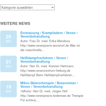
Venenthemen
WEITERE NEWS
Entstauung / Krampfadern / Venen /
25
Venenbehandlung
Autor: Frau Dr. med. Erika Mendoza
MAI
http://www.venenpraxis-wunstorf.de Was ist
die maschinelle…
Heißdampfverfahren / Venen /
21
Venenbehandlung
Autor: Herr Dr. med. Karsten Hartmann
MAI
http://www.venenzentrum-freiburg.de
Heißdampf Beim Heißdampfverfahren…
Mikro-Sklerotherapie / Besenreiser /
19
Venen / Venenbehandlung
19Autor: Herr Dr. med. Jürgen Holl
MAI
http://www.venenpraxis-bodensee.de Therapie
Für schöne,…