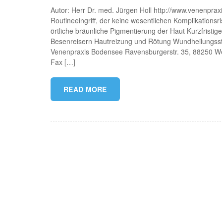
Autor: Herr Dr. med. Jürgen Holl http://www.venenprax
Routineeingriff, der keine wesentlichen Komplikationsri
örtliche bräunliche Pigmentierung der Haut Kurzfristig
Besenreisern Hautreizung und Rötung Wundheilungss
Venenpraxis Bodensee Ravensburgerstr. 35, 88250 W
Fax […]
READ MORE