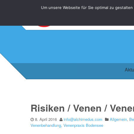
Um unsere Webseite für Sie optimal zu gestalten
Aktu
Risiken / Venen / Ve
8. April 2016
info@alchimedus.com
Allgemein
,
Be
Venenbehandlung
,
Venenpraxis Bodensee