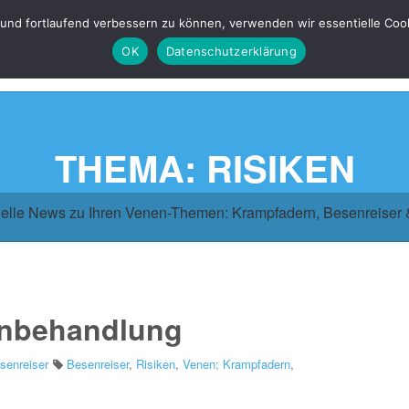
 und fortlaufend verbessern zu können, verwenden wir essentielle Coo
OK
Datenschutzerklärung
THEMA: RISIKEN
elle News zu Ihren Venen-Themen: Krampfadern, Besenreiser
nenbehandlung
senreiser
Besenreiser
,
Risiken
,
Venen; Krampfadern
,