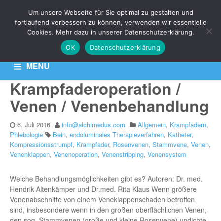
THEMA:
Um unsere Webseite für Sie optimal zu gestalten und
VENENSTRIPPING
fortlaufend verbessern zu können, verwenden wir essentielle
Cookies. Mehr dazu in unserer Datenschutzerklärung.
OK
Datenschutzerklärung
Aktuelle News zu Ihren Venen-Themen: Krampfadern,
Besenreiser & Co
MENU
Krampfaderoperation /
HOME
KONTAKT
DATENSCHUTZERKLÄRUNG
Venen / Venenbehandlung
6. Juli 2016
info@alchimedus.com
Allgemein
,
Krampfadern
,
Phlebologie
Bein
,
endoluminales Therapieverfahren
,
Katheter
,
Kompressionsstrumpf
,
Krampfader
,
Rosenvenen
,
Stammvene
,
Venen
,
Venenklappen
,
Venenoperation
,
Venenstripping
,
Venensystem
Welche Behandlungsmöglichkeiten gibt es? Autoren: Dr. med.
Hendrik Altenkämper und Dr.med. Rita Klaus Wenn größere
Venenabschnitte von einem Veneklappenschaden betroffen
sind, insbesondere wenn in den großen oberflächlichen Venen,
den sog. Stammvenen (große und kleine Rosenvene) undichte