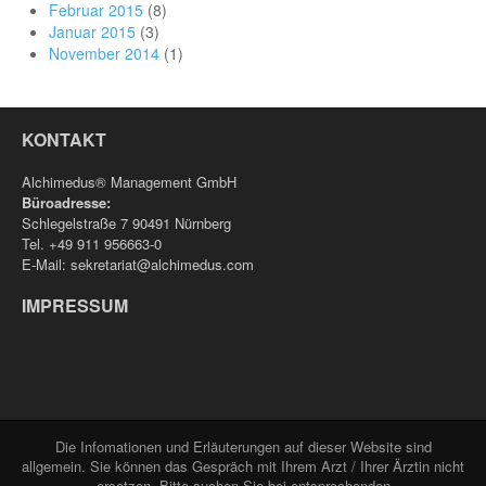
Februar 2015
(8)
Januar 2015
(3)
November 2014
(1)
KONTAKT
Alchimedus® Management GmbH
Büroadresse:
Schlegelstraße 7 90491 Nürnberg
Tel. +49 911 956663-0
E-Mail: sekretariat@alchimedus.com
IMPRESSUM
Die Infomationen und Erläuterungen auf dieser Website sind
allgemein. Sie können das Gespräch mit Ihrem Arzt / Ihrer Ärztin nicht
ersetzen. Bitte suchen Sie bei entsprechenden