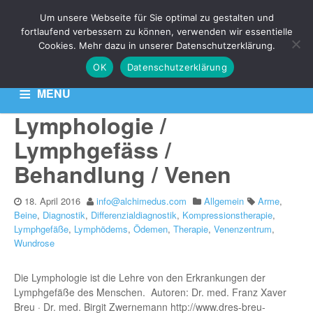
Um unsere Webseite für Sie optimal zu gestalten und
THEMA: WUNDROSE
fortlaufend verbessern zu können, verwenden wir essentielle
Cookies. Mehr dazu in unserer Datenschutzerklärung.
OK
Datenschutzerklärung
Aktuelle News zu Ihren Venen-Themen: Krampfadern,
Besenreiser & Co
MENU
Lymphologie /
HOME
KONTAKT
DATENSCHUTZERKLÄRUNG
Lymphgefäss /
Behandlung / Venen
18. April 2016
info@alchimedus.com
Allgemein
Arme
,
Beine
,
Diagnostik
,
Differenzialdiagnostik
,
Kompressionstherapie
,
Lymphgefäße
,
Lymphödems
,
Ödemen
,
Therapie
,
Venenzentrum
,
Wundrose
Die Lymphologie ist die Lehre von den Erkrankungen der
Lymphgefäße des Menschen. Autoren: Dr. med. Franz Xaver
Breu · Dr. med. Birgit Zwernemann http://www.dres-breu-