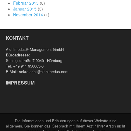
Februar 2015
(8)
Januar 2015
(3)
November 2014
(1)
KONTAKT
Alchimedus® Management GmbH
Büroadresse:
Schlegelstraße 7 90491 Nürnberg
Tel. +49 911 956663-0
E-Mail: sekretariat@alchimedus.com
IMPRESSUM
Die Infomationen und Erläuterungen auf dieser Website sind
allgemein. Sie können das Gespräch mit Ihrem Arzt / Ihrer Ärztin nicht