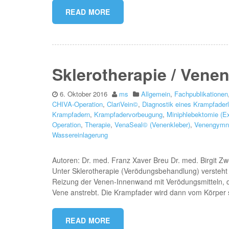
READ MORE
Sklerotherapie / Vene
6. Oktober 2016
ms
Allgemein
,
Fachpublikationen
CHIVA-Operation
,
ClariVein©
,
Diagnostik eines Krampfader
Krampfadern
,
Krampfadervorbeugung
,
Miniphlebektomie (E
Operation
,
Therapie
,
VenaSeal© (Venenkleber)
,
Venengymn
Wassereinlagerung
Autoren: Dr. med. Franz Xaver Breu Dr. med. Birgit 
Unter Sklerotherapie (Verödungsbehandlung) versteh
Reizung der Venen-Innenwand mit Verödungsmitteln, die
Vene anstrebt. Die Krampfader wird dann vom Körper 
READ MORE