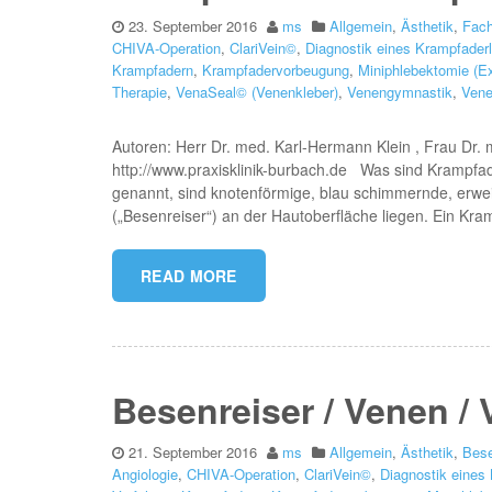
23. September 2016
ms
Allgemein
,
Ästhetik
,
Fach
CHIVA-Operation
,
ClariVein©
,
Diagnostik eines Krampfader
Krampfadern
,
Krampfadervorbeugung
,
Miniphlebektomie (E
Therapie
,
VenaSeal© (Venenkleber)
,
Venengymnastik
,
Ven
Autoren: Herr Dr. med. Karl-Hermann Klein , Frau Dr.
http://www.praxisklinik-burbach.de Was sind Krampfa
genannt, sind knotenförmige, blau schimmernde, erweit
(„Besenreiser“) an der Hautoberfläche liegen. Ein Kra
READ MORE
Besenreiser / Venen 
21. September 2016
ms
Allgemein
,
Ästhetik
,
Bese
Angiologie
,
CHIVA-Operation
,
ClariVein©
,
Diagnostik eines