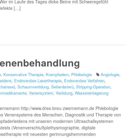
Wer im Laufe des Tages dicke Beine mit Schweregefühl
defekte […]
 Venenbehandlung
n
,
Konservative Therapie
,
Krampfadern
,
Phlebologie
Angiologie
,
leidens
,
Endovenöse Lasertherapie
,
Endovenöse Verfahren
,
xhairese)
,
Schaumverödung
,
Seitenästen)
,
Stripping-Operation
,
enmedikamente
,
Venensystem
,
Verödung
,
Wassereinlagerung
Zwernemann http://www.dres-breu-zwernemann.de Phlebologie
des Venensystems des Menschen. Diagnostik und Therapie von
faderleidens mit unseren modernen Ultraschallsystemen
tests (Venenverschlußplethysmographie, digitale
osetherapie mit neuesten gerinnungshemmenden