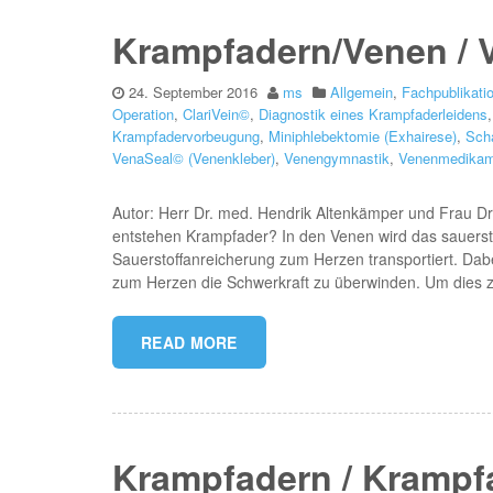
Krampfadern/Venen /
24. September 2016
ms
Allgemein
,
Fachpublikati
Operation
,
ClariVein©
,
Diagnostik eines Krampfaderleidens
Krampfadervorbeugung
,
Miniphlebektomie (Exhairese)
,
Sch
VenaSeal© (Venenkleber)
,
Venengymnastik
,
Venenmedikam
Autor: Herr Dr. med. Hendrik Altenkämper und Frau D
entstehen Krampfader? In den Venen wird das sauers
Sauerstoffanreicherung zum Herzen transportiert. Dabe
zum Herzen die Schwerkraft zu überwinden. Um dies zu
READ MORE
Krampfadern / Krampf