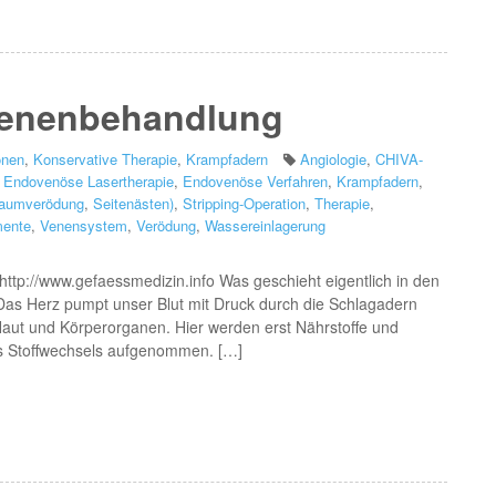
Venenbehandlung
onen
,
Konservative Therapie
,
Krampfadern
Angiologie
,
CHIVA-
,
Endovenöse Lasertherapie
,
Endovenöse Verfahren
,
Krampfadern
,
aumverödung
,
Seitenästen)
,
Stripping-Operation
,
Therapie
,
ente
,
Venensystem
,
Verödung
,
Wassereinlagerung
http://www.gefaessmedizin.info Was geschieht eigentlich in den
s Herz pumpt unser Blut mit Druck durch die Schlagadern
Haut und Körperorganen. Hier werden erst Nährstoffe und
es Stoffwechsels aufgenommen. […]