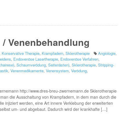
n / Venenbehandlung
,
Konservative Therapie
,
Krampfadern
,
Sklerotherapie
Angiologie
,
leidens
,
Endovenöse Lasertherapie
,
Endovenöse Verfahren
,
xhairese)
,
Schaumverödung
,
Seitenästen)
,
Sklerotherapie
,
Stripping-
astik
,
Venenmedikamente
,
Venensystem
,
Verödung
,
Zwernemann http://www.dres-breu-zwernemann.de Sklerotherapie
t man die Ausschaltung von Krampfadern, in dem man durch die
 injiziert werden, eine Art innere Verklebung der erweiterten
selbst um- und abgebaut. Dadurch wird der krankhafte […]