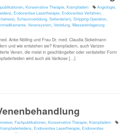
publikationen
,
Konservative Therapie
,
Krampfadern
Angiologie
,
leidens
,
Endovenöse Lasertherapie
,
Endovenöse Verfahren
,
xhairese)
,
Schaumverödung
,
Seitenästen)
,
Stripping-Operation
,
enmedikamente
,
Venensystem
,
Verödung
,
Wassereinlagerung
 med. Anke Nölling und Frau Dr. med. Claudia Sickelmann
dern und wie entstehen sie? Krampfadern, auch Varizen
erte Venen, die meist in geschlängelter oder verästelter Form
mpfaderleiden wird auch als Varikose […]
/ Venenbehandlung
nreiser
,
Fachpublikationen
,
Konservative Therapie
,
Krampfadern
 Krampfaderleidens
,
Endovenöse Lasertherapie
,
Endovenöse