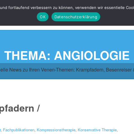
 und fortlaufend verbessern zu können, verwenden wir essentielle Coo
OK
Datenschutzerklärung
THEMA: ANGIOLOGIE
elle News zu Ihren Venen-Themen: Krampfadern, Besenreiser
pfadern /
r
,
Fachpublikationen
,
Kompressionstherapie
,
Konservative Therapie
,