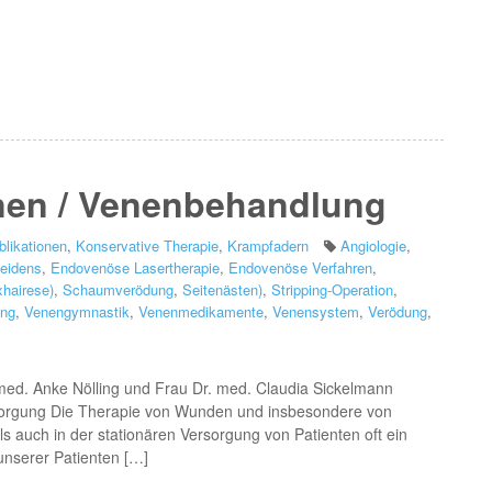
nen / Venenbehandlung
likationen
,
Konservative Therapie
,
Krampfadern
Angiologie
,
leidens
,
Endovenöse Lasertherapie
,
Endovenöse Verfahren
,
xhairese)
,
Schaumverödung
,
Seitenästen)
,
Stripping-Operation
,
ung
,
Venengymnastik
,
Venenmedikamente
,
Venensystem
,
Verödung
,
 med. Anke Nölling und Frau Dr. med. Claudia Sickelmann
sorgung Die Therapie von Wunden und insbesondere von
s auch in der stationären Versorgung von Patienten oft ein
nserer Patienten […]