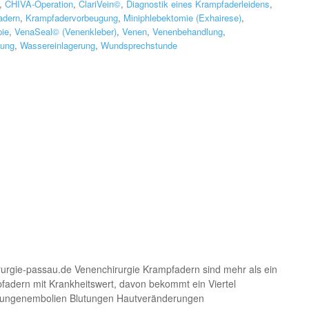
,
CHIVA-Operation
,
ClariVein©
,
Diagnostik eines Krampfaderleidens
,
adern
,
Krampfadervorbeugung
,
Miniphlebektomie (Exhairese)
,
pie
,
VenaSeal© (Venenkleber)
,
Venen
,
Venenbehandlung
,
dung
,
Wassereinlagerung
,
Wundsprechstunde
rurgie-passau.de Venenchirurgie Krampfadern sind mehr als ein
fadern mit Krankheitswert, davon bekommt ein Viertel
ungenembolien Blutungen Hautveränderungen