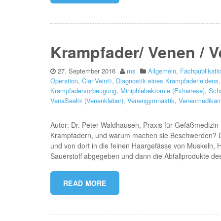
Krampfader/ Venen / 
27. September 2016
ms
Allgemein
,
Fachpublikati
Operation
,
ClariVein©
,
Diagnostik eines Krampfaderleidens
Krampfadervorbeugung
,
Miniphlebektomie (Exhairese)
,
Sch
VenaSeal© (Venenkleber)
,
Venengymnastik
,
Venenmedikam
Autor: Dr. Peter Waldhausen, Praxis für Gefäßmedizin 
Krampfadern, und warum machen sie Beschwerden? Da
und von dort in die feinen Haargefässe von Muskeln, 
Sauerstoff abgegeben und dann die Abfallprodukte d
READ MORE