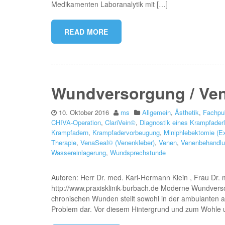
Medikamenten Laboranalytik mit […]
READ MORE
Wundversorgung / Ve
10. Oktober 2016
ms
Allgemein
,
Ästhetik
,
Fachpub
CHIVA-Operation
,
ClariVein©
,
Diagnostik eines Krampfader
Krampfadern
,
Krampfadervorbeugung
,
Miniphlebektomie (E
Therapie
,
VenaSeal© (Venenkleber)
,
Venen
,
Venenbehandl
Wassereinlagerung
,
Wundsprechstunde
Autoren: Herr Dr. med. Karl-Hermann Klein , Frau Dr.
http://www.praxisklinik-burbach.de Moderne Wundver
chronischen Wunden stellt sowohl in der ambulanten al
Problem dar. Vor diesem Hintergrund und zum Wohle u