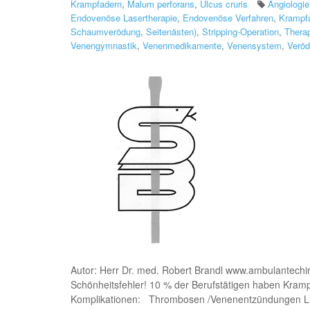
Krampfadern
,
Malum perforans
,
Ulcus cruris
Angiologie
Endovenöse Lasertherapie
,
Endovenöse Verfahren
,
Krampf
Schaumverödung
,
Seitenästen)
,
Stripping-Operation
,
Thera
Venengymnastik
,
Venenmedikamente
,
Venensystem
,
Verö
Autor: Herr Dr. med. Robert Brandl www.ambulantechi
Schönheitsfehler! 10 % der Berufstätigen haben Kramp
Komplikationen: Thrombosen /Venenentzündungen L