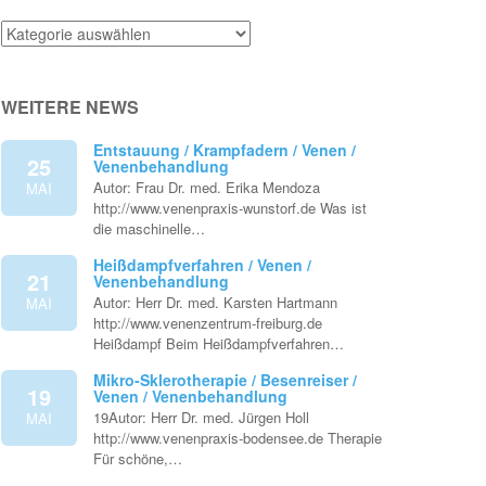
Venenthemen
WEITERE NEWS
Entstauung / Krampfadern / Venen /
25
Venenbehandlung
Autor: Frau Dr. med. Erika Mendoza
MAI
http://www.venenpraxis-wunstorf.de Was ist
die maschinelle…
Heißdampfverfahren / Venen /
21
Venenbehandlung
Autor: Herr Dr. med. Karsten Hartmann
MAI
http://www.venenzentrum-freiburg.de
Heißdampf Beim Heißdampfverfahren…
Mikro-Sklerotherapie / Besenreiser /
19
Venen / Venenbehandlung
19Autor: Herr Dr. med. Jürgen Holl
MAI
http://www.venenpraxis-bodensee.de Therapie
Für schöne,…