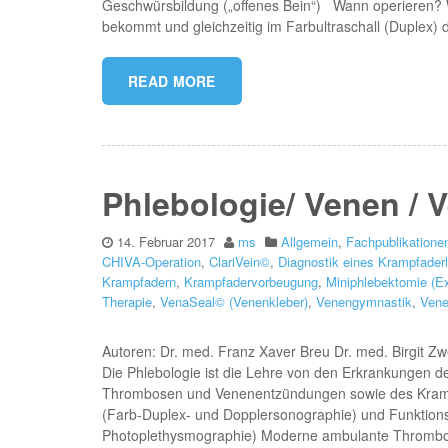
Geschwürsbildung („offenes Bein“) Wann operieren? 
bekommt und gleichzeitig im Farbultraschall (Duplex) 
READ MORE
Phlebologie/ Venen /
14. Februar 2017
ms
Allgemein
,
Fachpublikatione
CHIVA-Operation
,
ClariVein©
,
Diagnostik eines Krampfader
Krampfadern
,
Krampfadervorbeugung
,
Miniphlebektomie (E
Therapie
,
VenaSeal© (Venenkleber)
,
Venengymnastik
,
Ven
Autoren: Dr. med. Franz Xaver Breu Dr. med. Birgit 
Die Phlebologie ist die Lehre von den Erkrankungen 
Thrombosen und Venenentzündungen sowie des Kramp
(Farb-Duplex- und Dopplersonographie) und Funktions
Photoplethysmographie) Moderne ambulante Thromb