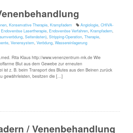
 Venenbehandlung
onen
,
Konservative Therapie
,
Krampfadern
Angiologie
,
CHIVA-
,
Endovenöse Lasertherapie
,
Endovenöse Verfahren
,
Krampfadern
,
aumverödung
,
Seitenästen)
,
Stripping-Operation
,
Therapie
,
ente
,
Venensystem
,
Verödung
,
Wassereinlagerung
r.med. Rita Klaus http://www.venenzentrum-mk.de Wie
toffarme Blut aus dem Gewebe zur erneuten
i ist z. B. beim Transport des Blutes aus den Beinen zurück
 gewährleisten, besitzen die […]
adern / Venenbehandlung