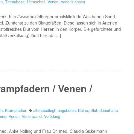
en
,
Thrombose
,
Ultraschall
,
Venen
,
Venenklappen
rk http://www.heidelberger-praxisklinik.de Was haben Sport,
el. Zunächst zu den Blutgefäßen. Diese lassen sich in Arterien
rstoffreiches Blut vom Herzen in den Körper. Die gefürchtete und
äßverkalkung) läuft hier ab […]
ampfadern / Venen /
in
,
Krampfadern
altersbedingt
,
angeboren
,
Beine
,
Blut
,
dauerhafte
ome
,
Venen
,
Venenwand
,
Verödung
 med. Anke Nölling und Frau Dr. med. Claudia Sickelmann