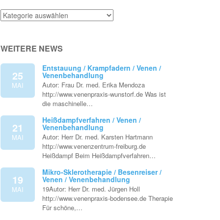
Venenthemen
WEITERE NEWS
Entstauung / Krampfadern / Venen /
25
Venenbehandlung
Autor: Frau Dr. med. Erika Mendoza
MAI
http://www.venenpraxis-wunstorf.de Was ist
die maschinelle…
Heißdampfverfahren / Venen /
21
Venenbehandlung
Autor: Herr Dr. med. Karsten Hartmann
MAI
http://www.venenzentrum-freiburg.de
Heißdampf Beim Heißdampfverfahren…
Mikro-Sklerotherapie / Besenreiser /
19
Venen / Venenbehandlung
19Autor: Herr Dr. med. Jürgen Holl
MAI
http://www.venenpraxis-bodensee.de Therapie
Für schöne,…