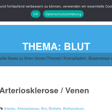
 und fortlaufend verbessern zu können, verwenden wir essentielle Coo
OK
Datenschutzerklärung
THEMA: BLUT
elle News zu Ihren Venen-Themen: Krampfadern, Besenreiser
/ Arteriosklerose / Venen
Arterien
,
Arteriosklerose
,
Blut
,
Blutfette
,
Bluthochdruck
,