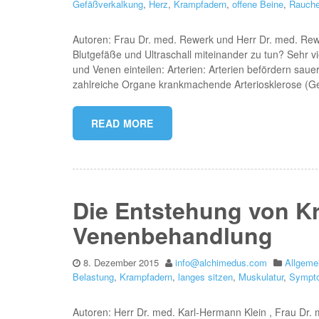
Gefäßverkalkung
,
Herz
,
Krampfadern
,
offene Beine
,
Rauch
Autoren: Frau Dr. med. Rewerk und Herr Dr. med. Rewe
Blutgefäße und Ultraschall miteinander zu tun? Sehr vi
und Venen einteilen: Arterien: Arterien befördern saue
zahlreiche Organe krankmachende Arteriosklerose (Gef
READ MORE
Die Entstehung von Kr
Venenbehandlung
8. Dezember 2015
info@alchimedus.com
Allgeme
Belastung
,
Krampfadern
,
langes sitzen
,
Muskulatur
,
Sympt
Autoren: Herr Dr. med. Karl-Hermann Klein , Frau Dr.