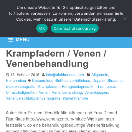
THEMA:
Um unsere Webseite für Sie optimal zu gestalten und
RÖNTGENDIAGNOSTIK
fortlaufend verbessern zu können, verwenden wir essentielle
Cookies. Mehr dazu in unserer Datenschutzerklärung.
OK
Datenschutzerklärung
Aktuelle News zu Ihren Venen-Themen: Krampfadern,
Besenreiser & Co
MENU
Krampfadern / Venen /
HOME
KONTAKT
DATENSCHUTZERKLÄRUNG
Venenbehandlung
18. Februar 2016
info@alchimedus.com
Allgemein
,
Besenreiser
Besenreiser
,
Blutflussverhältnisse
,
Doppler-Ultraschall
,
Duplexsonografie
,
Krampfadern
,
Röntgendiagnostik
,
Thrombose
,
Ultraschallgeräten
,
Venen
,
Venenbehandlung
,
Venenklappen
,
Venenverschlußplethysmografie
,
Wadenkrämpfe
Autor: Herr Dr. med. Hendrik Altenkämper und Frau Dr.med.
Rita Klaus http://www.venenzentrum-mk.de Wie kann man
feststellen, ob eine behandlungsbedürftige Venenerkrankung
vorliegt? Wir beginnen immer mit einer Befragung des