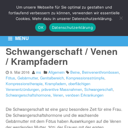
Um unsere Webseite für Sie optimal zu gestalten und
THEMA: FÖTUS
fortlaufend verbessern zu können, verwenden wir essentielle
Cookies. Mehr dazu in unserer Datenschutzerklärung.
OK
Datenschutzerklärung
Aktuelle News zu Ihren Venen-Themen: Krampfadern,
Besenreiser & Co
MENU
Schwangerschaft / Venen
HOME
KONTAKT
DATENSCHUTZERKLÄRUNG
/ Krampfadern
9. Mai 2016
ms
Allgemein
Beine
,
Beinvenenthrombosen
,
Fötus
,
Gebärmutter
,
Genitalbereich
,
Kompressionsstrümpfe
,
Kompressionstherapie
,
Krampfadern
,
oberflächigen
Venenentzündungen
,
präventive Massnahmen
,
Schwangerschaft
,
Schwangerschaftshormone
,
Venen
,
venösen Erkrankungen
Die Schwangerschaft ist eine ganz besondere Zeit für eine Frau.
Die Schwangerschaftshormone und die wachsende
Gebärmutter mit dem Fötus haben Auswirkungen auf die Venen
der werdenden Mutter. 30% der Frauen mit der ersten