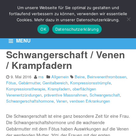
THEMA: PRÄVENTIVE
Um unsere Webseite für Sie optimal zu gestalten und
MASSNAHMEN
fortlaufend verbessern zu können, verwenden wir essentielle
Cookies. Mehr dazu in unserer Datenschutzerklärung.
OK
Datenschutzerklärung
Aktuelle News zu Ihren Venen-Themen: Krampfadern,
Besenreiser & Co
MENU
Schwangerschaft / Venen
HOME
KONTAKT
DATENSCHUTZERKLÄRUNG
/ Krampfadern
9. Mai 2016
ms
Allgemein
Beine
,
Beinvenenthrombosen
,
Fötus
,
Gebärmutter
,
Genitalbereich
,
Kompressionsstrümpfe
,
Kompressionstherapie
,
Krampfadern
,
oberflächigen
Venenentzündungen
,
präventive Massnahmen
,
Schwangerschaft
,
Schwangerschaftshormone
,
Venen
,
venösen Erkrankungen
Die Schwangerschaft ist eine ganz besondere Zeit für eine Frau.
Die Schwangerschaftshormone und die wachsende
Gebärmutter mit dem Fötus haben Auswirkungen auf die Venen
der werdenden Mutter. 30% der Frauen mit der ersten