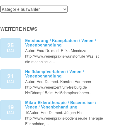
Venenthemen
WEITERE NEWS
Entstauung / Krampfadern / Venen /
25
Venenbehandlung
Autor: Frau Dr. med. Erika Mendoza
MAI
http://www.venenpraxis-wunstorf.de Was ist
die maschinelle…
Heißdampfverfahren / Venen /
21
Venenbehandlung
Autor: Herr Dr. med. Karsten Hartmann
MAI
http://www.venenzentrum-freiburg.de
Heißdampf Beim Heißdampfverfahren…
Mikro-Sklerotherapie / Besenreiser /
19
Venen / Venenbehandlung
19Autor: Herr Dr. med. Jürgen Holl
MAI
http://www.venenpraxis-bodensee.de Therapie
Für schöne,…