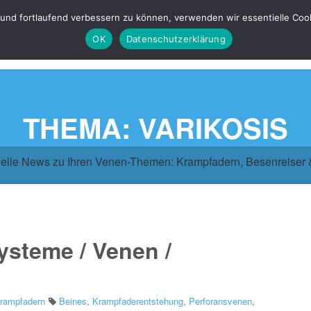
 und fortlaufend verbessern zu können, verwenden wir essentielle Coo
OK
Datenschutzerklärung
THEMA: VARIKOSIS
elle News zu Ihren Venen-Themen: Krampfadern, Besenreiser
steme / Venen /
rampfadern
Beines
,
Krampfaderentstehung
,
Perforansvenen
,