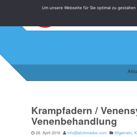
Um unsere Webseite für Sie optimal zu gestalten
Aktu
Krampfadern / Venensy
Venenbehandlung
28. April 2016
info@alchimedus.com
Allgemein
,
K