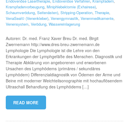
Endovenöse Lasertherapie
,
Endovenöse Verfahren
,
Krampfadern
,
Krampfadervorbeugung
,
Miniphlebektomie (Exhairese)
,
Schaumverödung
,
Seitenästen)
,
Stripping-Operation
,
Therapie
,
VenaSeal© (Venenkleber)
,
Venengymnastik
,
Venenmedikamente
,
Venensystem
,
Verödung
,
Wassereinlagerung
Autoren: Dr. med. Franz Xaver Breu Dr. med. Birgit
Zwernemann http://www.dres-breu-zwernemann.de
Lymphologie Die Lymphologie ist die Lehre von den
Erkrankungen der Lymphgefäße des Menschen. Diagnostik und
Therapie Abklärung von angeborenen und erworbenen
Ursachen des Lymphödems (primäres / sekundäres
Lymphödem) Differenzialdiagnostik von Ödemen der Arme und
Beine mit moderner Weichteilsonographie mit hochauflösendem
Ultraschall Behandlung des Lymphödems […]
READ MORE