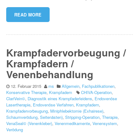
READ MORE
Krampfadervorbeugung /
Krampfadern /
Venenbehandlung
12. Februar 2015
ms
Allgemein
,
Fachpublikationen
,
Konservative Therapie
,
Krampfadern
CHIVA-Operation
,
ClariVein©
,
Diagnostik eines Krampfaderleidens
,
Endovenöse
Lasertherapie
,
Endovenöse Verfahren
,
Krampfadern
,
Krampfadervorbeugung
,
Miniphlebektomie (Exhairese)
,
Schaumverödung
,
Seitenästen)
,
Stripping-Operation
,
Therapie
,
VenaSeal© (Venenkleber)
,
Venenmedikamente
,
Venensystem
,
Verödung