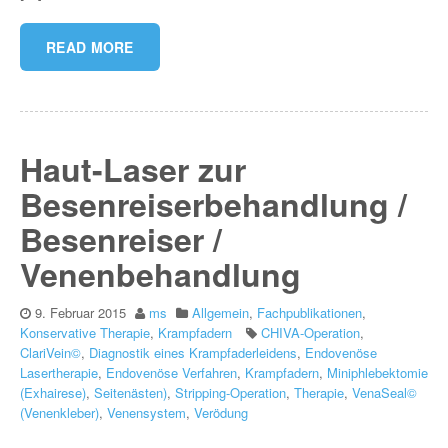
READ MORE
Haut-Laser zur
Besenreiserbehandlung /
Besenreiser /
Venenbehandlung
9. Februar 2015
ms
Allgemein
,
Fachpublikationen
,
Konservative Therapie
,
Krampfadern
CHIVA-Operation
,
ClariVein©
,
Diagnostik eines Krampfaderleidens
,
Endovenöse
Lasertherapie
,
Endovenöse Verfahren
,
Krampfadern
,
Miniphlebektomie
(Exhairese)
,
Seitenästen)
,
Stripping-Operation
,
Therapie
,
VenaSeal©
(Venenkleber)
,
Venensystem
,
Verödung