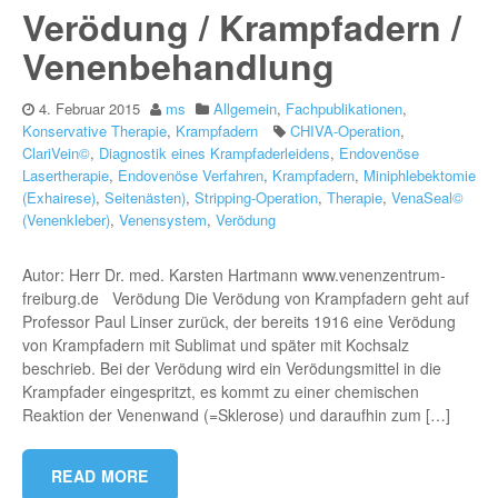
Verödung / Krampfadern /
Venenbehandlung
4. Februar 2015
ms
Allgemein
,
Fachpublikationen
,
Konservative Therapie
,
Krampfadern
CHIVA-Operation
,
ClariVein©
,
Diagnostik eines Krampfaderleidens
,
Endovenöse
Lasertherapie
,
Endovenöse Verfahren
,
Krampfadern
,
Miniphlebektomie
(Exhairese)
,
Seitenästen)
,
Stripping-Operation
,
Therapie
,
VenaSeal©
(Venenkleber)
,
Venensystem
,
Verödung
Autor: Herr Dr. med. Karsten Hartmann www.venenzentrum-
freiburg.de Verödung Die Verödung von Krampfadern geht auf
Professor Paul Linser zurück, der bereits 1916 eine Verödung
von Krampfadern mit Sublimat und später mit Kochsalz
beschrieb. Bei der Verödung wird ein Verödungsmittel in die
Krampfader eingespritzt, es kommt zu einer chemischen
Reaktion der Venenwand (=Sklerose) und daraufhin zum […]
READ MORE