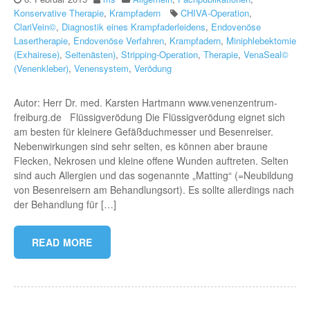
Konservative Therapie
,
Krampfadern
CHIVA-Operation
,
ClariVein©
,
Diagnostik eines Krampfaderleidens
,
Endovenöse
Lasertherapie
,
Endovenöse Verfahren
,
Krampfadern
,
Miniphlebektomie
(Exhairese)
,
Seitenästen)
,
Stripping-Operation
,
Therapie
,
VenaSeal©
(Venenkleber)
,
Venensystem
,
Verödung
Autor: Herr Dr. med. Karsten Hartmann www.venenzentrum-
freiburg.de Flüssigverödung Die Flüssigverödung eignet sich
am besten für kleinere Gefäßduchmesser und Besenreiser.
Nebenwirkungen sind sehr selten, es können aber braune
Flecken, Nekrosen und kleine offene Wunden auftreten. Selten
sind auch Allergien und das sogenannte „Matting“ (=Neubildung
von Besenreisern am Behandlungsort). Es sollte allerdings nach
der Behandlung für […]
READ MORE