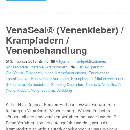
VenaSeal© (Venenkleber) /
Krampfadern /
Venenbehandlung
3. Februar 2015
ms
Allgemein
,
Fachpublikationen
,
Konservative Therapie
,
Krampfadern
CHIVA-Operation
,
ClariVein©
,
Diagnostik eines Krampfaderleidens
,
Endovenöse
Lasertherapie
,
Endovenöse Verfahren
,
Krampfadern
,
Miniphlebektomie
(Exhairese)
,
Seitenästen)
,
Stripping-Operation
,
Therapie
,
VenaSeal©
(Venenkleber)
,
Venensystem
,
Verödung
Autor: Herr Dr. med. Karsten Hartmann www.venenzentrum-
freiburg.de VenaSeal© (Venenkleber) Welche Patienten
können mit den endovenösen Verfahren behandelt werden?
Diese Verfahren können durchgeführt werden, wenn die
Krampfadervene nicht zu stark geschlängelt ist, was mit dem