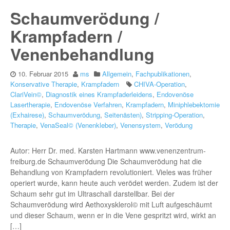
Schaumverödung /
Krampfadern /
Venenbehandlung
10. Februar 2015
ms
Allgemein
,
Fachpublikationen
,
Konservative Therapie
,
Krampfadern
CHIVA-Operation
,
ClariVein©
,
Diagnostik eines Krampfaderleidens
,
Endovenöse
Lasertherapie
,
Endovenöse Verfahren
,
Krampfadern
,
Miniphlebektomie
(Exhairese)
,
Schaumverödung
,
Seitenästen)
,
Stripping-Operation
,
Therapie
,
VenaSeal© (Venenkleber)
,
Venensystem
,
Verödung
Autor: Herr Dr. med. Karsten Hartmann www.venenzentrum-
freiburg.de Schaumverödung Die Schaumverödung hat die
Behandlung von Krampfadern revolutioniert. Vieles was früher
operiert wurde, kann heute auch verödet werden. Zudem ist der
Schaum sehr gut im Ultraschall darstellbar. Bei der
Schaumverödung wird Aethoxysklerol© mit Luft aufgeschäumt
und dieser Schaum, wenn er in die Vene gespritzt wird, wirkt an
[…]