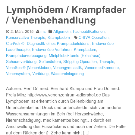
Lymphödem / Krampfader
/ Venenbehandlung
2. März 2015
ms
Allgemein
,
Fachpublikationen
,
Konservative Therapie
,
Krampfadern
CHIVA-Operation
,
ClariVein©
,
Diagnostik eines Krampfaderleidens
,
Endovenöse
Lasertherapie
,
Endovenöse Verfahren
,
Krampfadern
,
Krampfadervorbeugung
,
Miniphlebektomie (Exhairese)
,
Schaumverödung
,
Seitenästen)
,
Stripping-Operation
,
Therapie
,
VenaSeal© (Venenkleber)
,
Venengymnastik
,
Venenmedikamente
,
Venensystem
,
Verödung
,
Wassereinlagerung
Autoren: Herr Dr. med. Bernhard Klumpp und Frau Dr. med.
Freia Minz http://www.venenzentrum-adlershof.de Das
Lymphödem ist erkenntlich durch Dellenbildung am
Unterschenkel auf Druck und unterscheidet sich von anderen
Wasseransammlungen im Bein (bei Herzschwäche,
Nierenschädigung, medikamentös bedingt…) durch ein
Anschwellung des Fussrückens und auch der Zehen. Die Falte
auf dem Rücken der 2. Zehe kann nicht […]