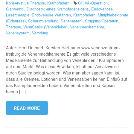
Konservative Therapie
,
Krampfadern
CHIVA-Operation
,
ClariVein©
,
Diagnostik eines Krampfaderleidens
,
Endovenöse
Lasertherapie
,
Endovenöse Verfahren
,
Krampfadern
,
Miniphlebektomie
(Exhairese)
,
Schaumverödung
,
Seitenästen)
,
Stripping-Operation
,
Therapie
,
VenaSeal© (Venenkleber)
,
Venenmedikamente
,
Venensystem
,
Verödung
Autor: Herr Dr. med. Karsten Hartmann www.venenzentrum-
freiburg.de Venenmedikamente Es gibt viele verschiedene
Medikamente zur Behandlung von Venenleiden / Krampfadern
auf dem Markt. Was diese Bewirken, ist oft nur Ansatzweise
durch Studien belegt worden. Was man aber sagen kann ist,
dass alle Cremes. Lotionen und Venensalben keinen Einfluß auf
das Krampfaderleiden haben. Venentabletten und Kapseln
haben […]
READ MORE